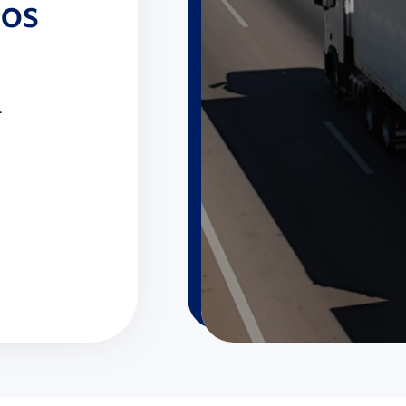
sos
.