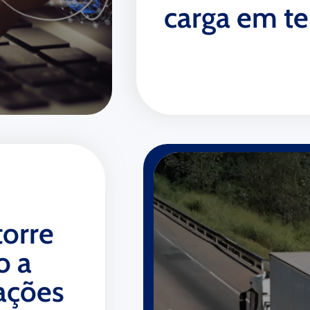
carga em te
torre
o a
ações